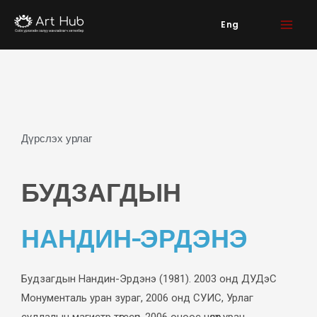
Skip
Eng
to
content
Дүрслэх урлаг
БУДЗАГДЫН
НАНДИН-ЭРДЭНЭ
Будзагдын Нандин-Эрдэнэ (1981). 2003 онд ДУДэС
Монументаль уран зураг, 2006 онд СУИС, Урлаг