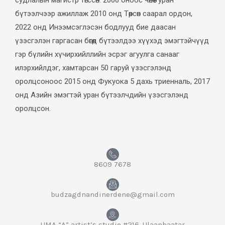
судлалын магистр төгссөн. 2006 оноос чөлөөт уран
бүтээлчээр ажиллаж 2010 онд Төөрсөн саарал ордон,
2022 онд Инээмсэглэсэн бодлууд бие даасан
үзэсгэлэн гаргасан бөгөөд бүтээлдээ хүүхэд эмэгтэйчүүд
гэр бүлийн хүчирхийллийн эсрэг агуулга санааг
илэрхийлдэг, хамтарсан 50 гаруй үзэсгэлэнд
оролцсоноос 2015 онд Фукуока 5 дахь триенналь, 2017
онд Азийн эмэгтэй уран бүтээлчдийн үзэсгэлэнд
оролцсон.
8609 7678
budzagdnandinerdene@gmail.com
UMA “A” artist’s studio #216, Ulaanbaatar