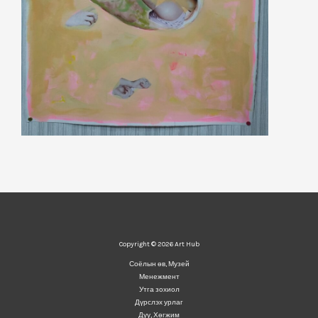
Copyright © 2026 Art Hub
Соёлын өв, Музей
Менежмент
Утга зохиол
Дүрслэх урлаг
Дуу, Хөгжим