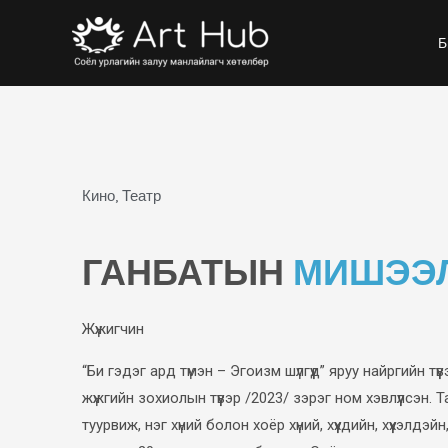
Skip
Б
to
content
Кино, Театр
ГАНБАТЫН
МИШЭЭ
Жүжигчин
“Би гэдэг ард түмэн – Эгоизм шүлгүүд” яруу найргийн тү
жүжгийн зохиолын түүвэр /2023/ зэрэг ном хэвлүүлсэн
туурвиж, нэг хүний болон хоёр хүний, хүүхдийн, хүүхэлдэ