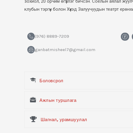
зохиол, 20 орчим өгүүллэг бичсэн. Соёлын аялал жуул
клубын тэргүүн болон Хүүхэд Залуучуудын театрт ерөн
H
(976) 8889-7209
m
-
ganbatmisheel7@gmail.com
f
a
c
e
b
o
o
Боловсрол
k
Ажлын туршлага
Шагнал, урамшуулал