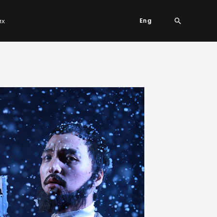
Search
их
Eng