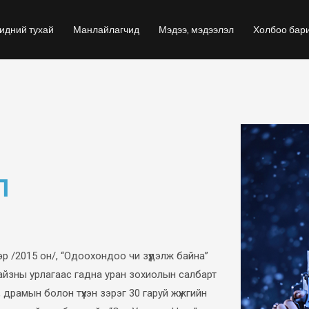
идний тухай
Манлайлагчид
Мэдээ, мэдээлэл
Холбоо бар
Л
үвэр /2015 он/, “Одоохондоо чи зүүдэлж байна”
. Тайзны урлагаас гадна уран зохиолын салбарт
йн, драмын болон түүхэн зэрэг 30 гаруй жүжгийн