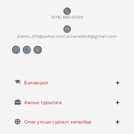
(976) 88230019
piano_219@yahoo.com yukaradas8@gmail.com
H
H
H
m
m
m
-
-
-
f
i
y
a
n
o
c
s
u
e
t
t
Боловсрол
b
a
u
o
g
b
o
r
e
k
a
Ажлын туршлага
m
Олон улсын сургалт хөтөлбөр