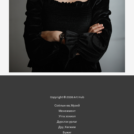
Copyright © 2026 Art Hub
Соёлын өв, Музей
Менежмент
Утга зохиол
Дүрслэх урлаг
Дуу, Хөгжим
Бүжиг