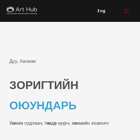
Skip
Eng
to
content
Дуу, Хөгжим
ЗОРИГТИЙН
ОЮУНДАРЬ
Хөгжим судлаач, төгөлдөр хуурч, хөгжмийн зохиолч