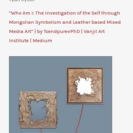
“Who Am I: The Investigation of the Self through
Mongolian Symbolism and Leather based Mixed
Media Art” | by TsendpurevPhD | Vanjil Art
Institute | Medium