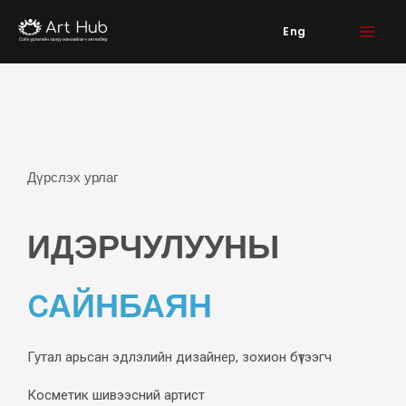
Skip
Eng
to
content
Дүрслэх урлаг
ИДЭРЧУЛУУНЫ
CАЙНБАЯН
Гутал арьсан эдлэлийн дизайнер, зохион бүтээгч
Косметик шивээсний артист