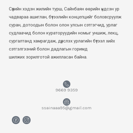
Сүүлийн хэдэн жилийн турш, Сайнбаян өөрийн үндсэн ур
чадвараа ашиглан, бүтээлийн концепцийг боловсруулж
суран, дотоодын болон олон улсын сэтгэгчид, урлаг
судлаачид болон кураторуудийн номыг уншиж, лекц,
сургалтанд хамрагдаж, дүрслэх урлагийн бүтээл хийх
сэтгэлгээний болон дадлагын горимд
шилжих зорилготой ажилласан байна.
9669 9359
ssainaaa95@gmail.com
H
H
m
m
-
-