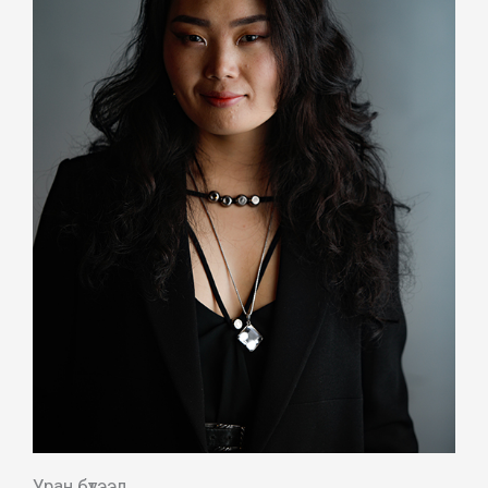
Уран бүтээл