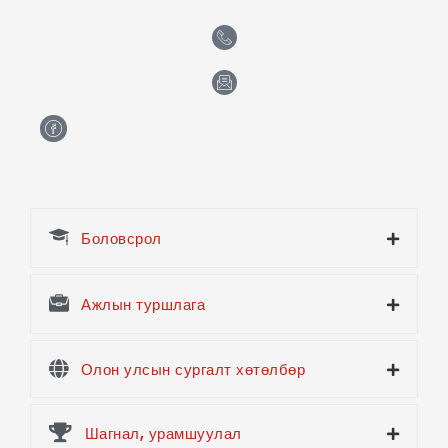
H
m
-
f
a
c
e
Боловсрол
b
o
o
k
Ажлын туршлага
Олон улсын сургалт хөтөлбөр
Шагнал, урамшуулал