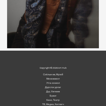
Copyright © 2026 Art Hub
Соёлын өв, Музей
Менежмент
Утга зохиол
Дүрслэх урлаг
Дуу, Хөгжим
Бүжиг
Кино, Театр
ТВ, Медиа, Хөтлөгч