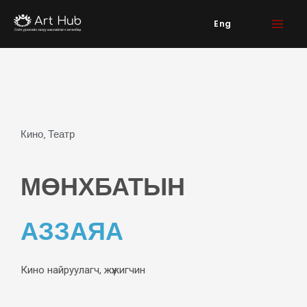
Skip
Eng
to
content
Кино, Театр
МӨНХБАТЫН
АЗЗАЯА
Кино найруулагч, жүжигчин