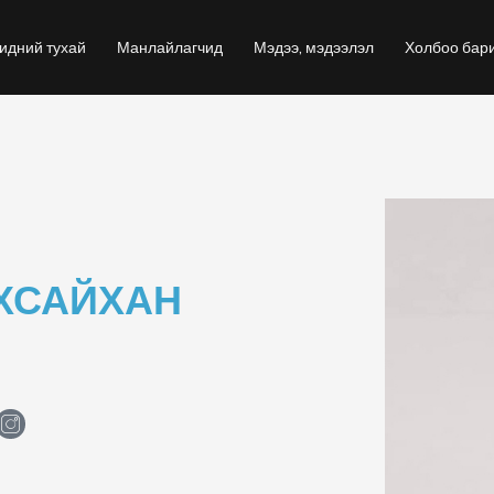
идний тухай
Манлайлагчид
Мэдээ, мэдээлэл
Холбоо бар
ХСАЙХАН
H
m
-
i
n