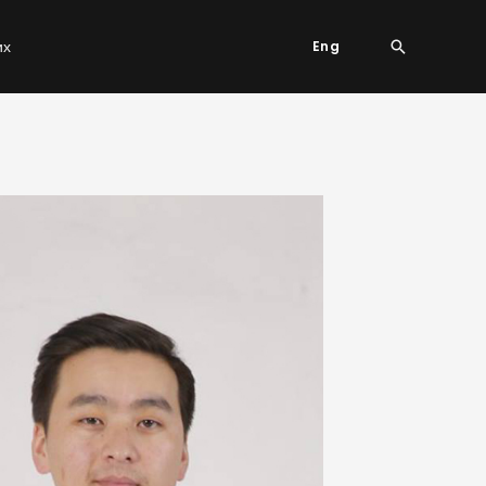
Search
их
Eng