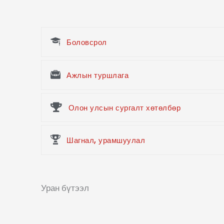
c
e
b
o
o
Боловсрол
k
Ажлын туршлага
Олон улсын сургалт хөтөлбөр
Шагнал, урамшуулал
Уран бүтээл