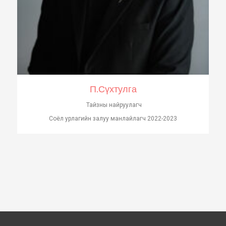
П.Сүхтулга
Тайзны найруулагч
Соёл урлагийн залуу манлайлагч 2022-2023