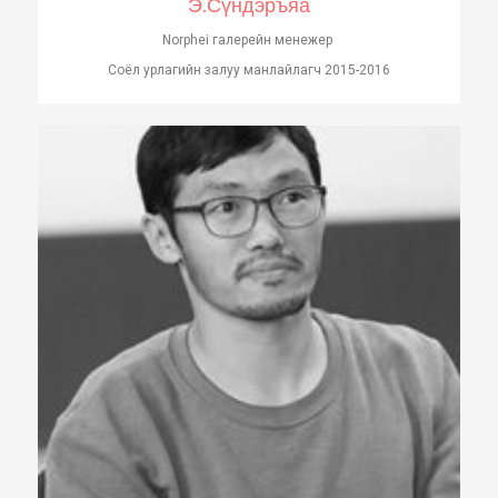
Э.Сүндэръяа
Norphei галерейн менежер
Соёл урлагийн залуу манлайлагч 2015-2016