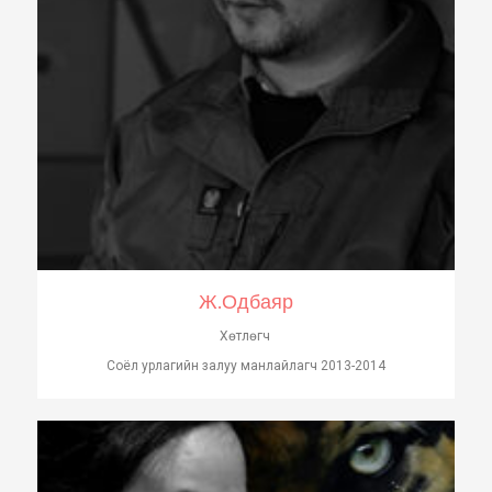
Ж.Одбаяр
Хөтлөгч
Соёл урлагийн залуу манлайлагч 2013-2014