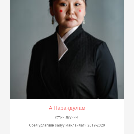
А.Нарандулам
Уртын дуучин
Соёл урлагийн залуу манлайлагч 2019-2020