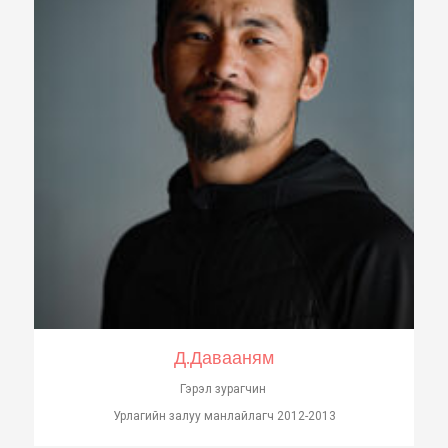
Д.Давааням
Гэрэл зурагчин
Урлагийн залуу манлайлагч 2012-2013