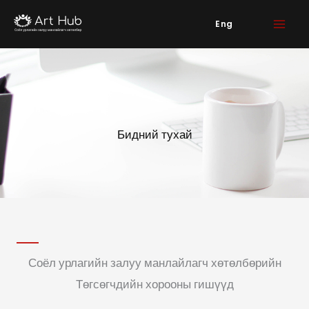
Skip
Eng
to
content
Бидний тухай
Соёл урлагийн залуу манлайлагч хөтөлбөрийн
Төгсөгчдийн хорооны гишүүд