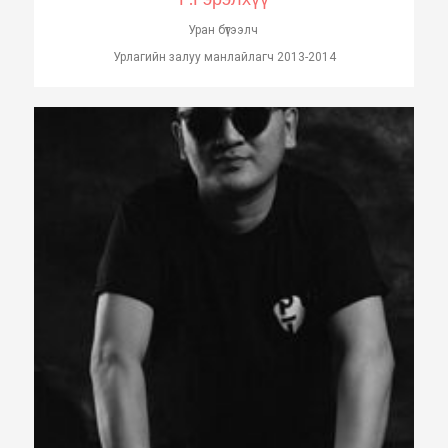
Уран бүтээлч
Урлагийн залуу манлайлагч 2013-2014