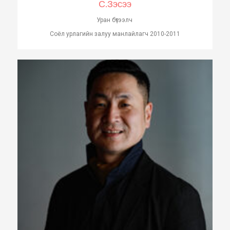
С.Зэсээ
Уран бүтээлч
Соёл урлагийн залуу манлайлагч 2010-2011