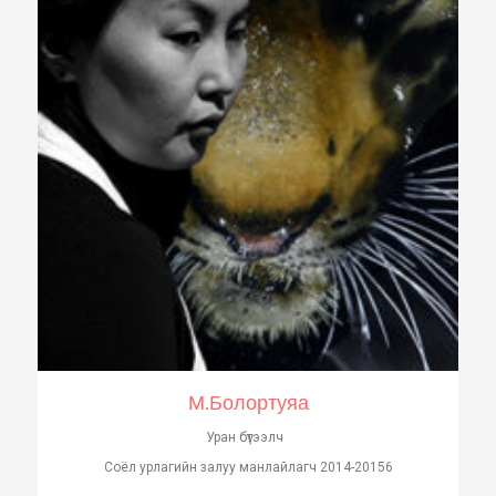
М.Болортуяа
Уран бүтээлч
Соёл урлагийн залуу манлайлагч 2014-20156