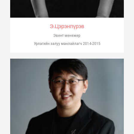
Э.Цэрэнпүрэв
Эвент менежер
Урлагийн залуу манлайлагч 2014-2015