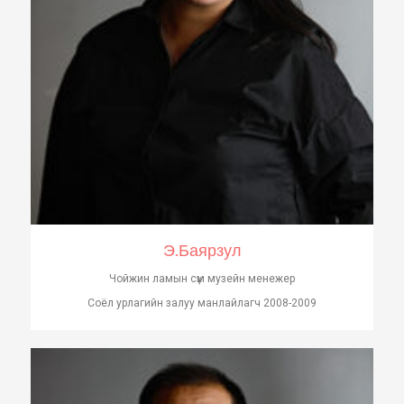
Э.Баярзул
Чойжин ламын сүм музейн менежер
Соёл урлагийн залуу манлайлагч 2008-2009