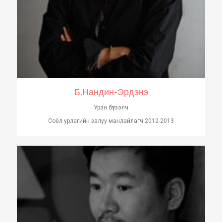
Б.Нандин-Эрдэнэ
Уран бүтээлч
Соёл урлагийн залуу манлайлагч 2012-2013