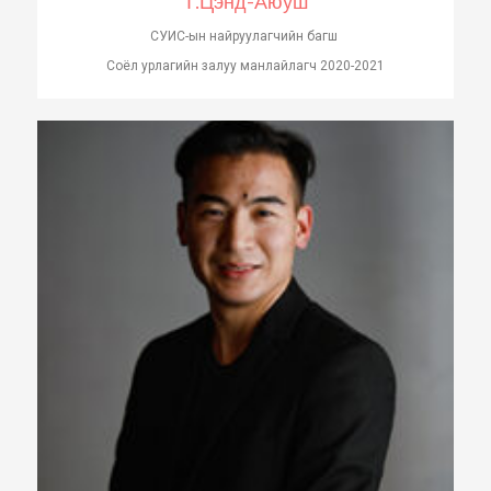
Т.Цэнд-Аюуш
СУИС-ын найруулагчийн багш
Соёл урлагийн залуу манлайлагч 2020-2021