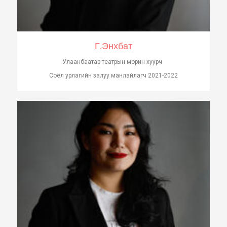
Г.Энхбат
Улаанбаатар театрын морин хуурч
Соёл урлагийн залуу манлайлагч 2021-2022