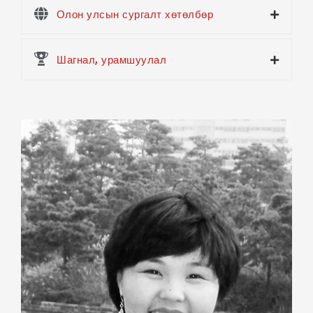
Олон улсын сургалт хөтөлбөр
Шагнал, урамшуулал