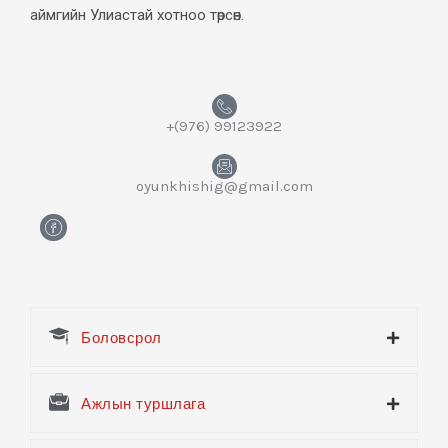
аймгийн Улиастай хотноо төрсөн.
+(976) 99123922
oyunkhishig@gmail.com
H
m
-
f
a
c
e
Боловсрол
b
o
o
k
Ажлын туршлага