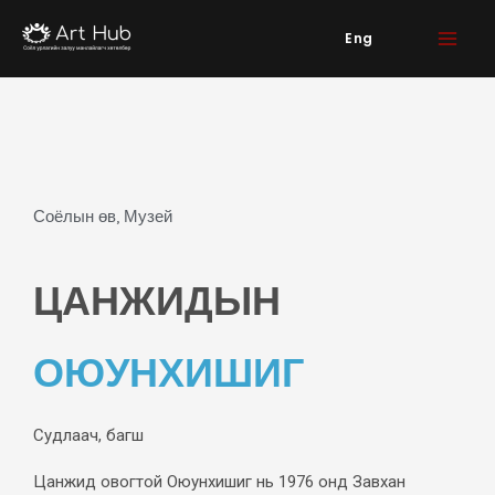
Skip
Eng
to
content
Соёлын өв, Музей
ЦАНЖИДЫН
ОЮУНХИШИГ
Судлаач, багш
Цанжид овогтой Оюунхишиг нь 1976 онд Завхан