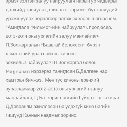
эрмэлзэлтэй залуу найруулагч нарын ур чадварыг
дэлхийд таниулах, шинэлэг зоримог бүтээлүүдийг
урамшуулах зорилгоор олгож эхэлсэн шагнал юм.
“Амигдала Фильмс”-ийн найруулагч, продюсер,
2013-2014 оны урлагийн залуу манлайлагч
П.Золжаргалын “Баавгай болохсон” бүрэн
хэмжээний уран сайхны киноны
зохиолыг найруулагч П.Золжаргал болон
Magnolian нэрээрээ танигдсан Б.Дөлгөөн нар
хамтран бичжээ. Мөн тус киноны ерөнхий
зураглаачаар 2012-2013 оны урлагийн залуу
манлайлагч, Ц.Батзориг сангийн Гүйцэтгэх захирал
Д.Давааням ажилласан ба удахгүй кино багийн
гишүүд Каннын наадмыг зорино.