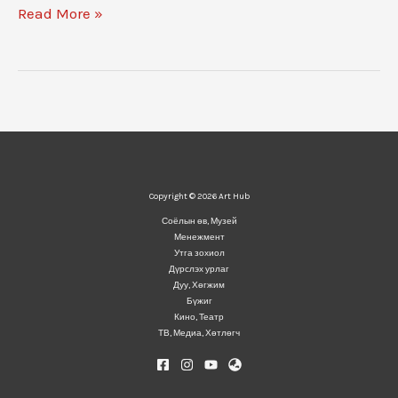
Read More »
Copyright © 2026 Art Hub
Соёлын өв, Музей
Менежмент
Утга зохиол
Дүрслэх урлаг
Дуу, Хөгжим
Бүжиг
Кино, Театр
ТВ, Медиа, Хөтлөгч