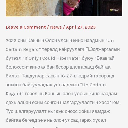
манлайлагч,
Кино
найруулагч
Leave a Comment
/
News
/
April 27, 2023
П.Золжаргалын
“Баавгай
2023 оны Каннын Олон улсын кино наадмын “Un
болохсон”
Certain Regard” төрөлд найруулагч П.Золжаргалын
кино
бүтээл “If Only I Could Hibernate” буюу “Баавгай
Каннын
болохсон” кино албан ёсоор шалгараад байгаа
кино
билээ. Тавдугаар сарын 16-27-ы өдрийн хооронд
наадамд
зохион байгуулагдах уг наадмын “Un Certain
шалгарлаа.
Regard” төрөл нь Каннын олон улсын кино наадам
дахь албан ёсны сонгон шалгаруулалтын хэсэг юм.
Тус шалгаруулалт нь 1998 оноос хойш явагдаж
байгаа бөгөөд энэ нь олон улсад гарах хүсэл